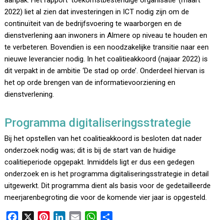
aanpak. Het rapport ‘toekomstbestendige organisatie’ (maart
2022) liet al zien dat investeringen in ICT nodig zijn om de
continuïteit van de bedrijfsvoering te waarborgen en de
dienstverlening aan inwoners in Almere op niveau te houden en
te verbeteren. Bovendien is een noodzakelijke transitie naar een
nieuwe leverancier nodig. In het coalitieakkoord (najaar 2022) is
dit verpakt in de ambitie ‘De stad op orde’. Onderdeel hiervan is
het op orde brengen van de informatievoorziening en
dienstverlening.
Programma digitaliseringsstrategie
Bij het opstellen van het coalitieakkoord is besloten dat nader
onderzoek nodig was; dit is bij de start van de huidige
coalitieperiode opgepakt. Inmiddels ligt er dus een gedegen
onderzoek en is het programma digitaliseringsstrategie in detail
uitgewerkt. Dit programma dient als basis voor de gedetailleerde
meerjarenbegroting die voor de komende vier jaar is opgesteld.
F
X
P
L
E
W
D