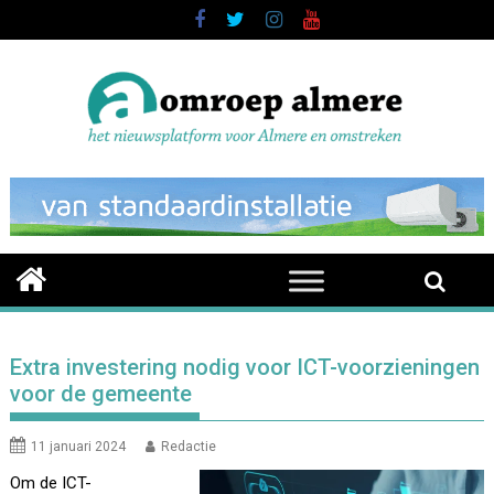
Skip
to
content
Extra investering nodig voor ICT-voorzieningen
voor de gemeente
11 januari 2024
Redactie
Om de ICT-