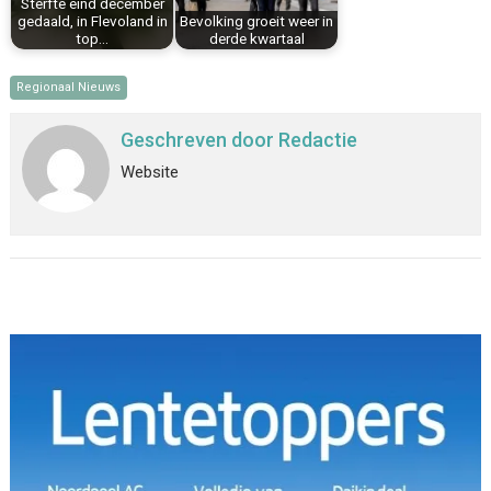
Sterfte eind december
gedaald, in Flevoland in
Bevolking groeit weer in
top…
derde kwartaal
Regionaal Nieuws
Geschreven door
Redactie
Website