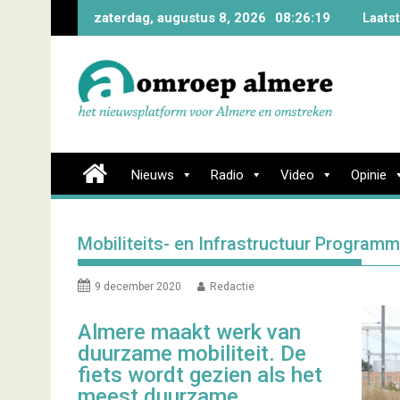
Skip
zaterdag, augustus 8, 2026
08:26:20
Laats
to
content
Nieuws
Radio
Video
Opinie
Mobiliteits- en Infrastructuur Progra
9 december 2020
Redactie
Almere maakt werk van
duurzame mobiliteit. De
fiets wordt gezien als het
meest duurzame