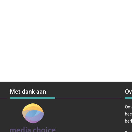
Met dank aan
Ov
Omr
hee
ber