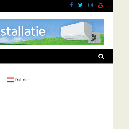
brand Zenderstraat
Dutch
▼