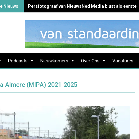
te Nieuws
Persfotograaf van NieuwsNed Media blust als eerste 
Podcasts
Nieuwkomers
Over Ons
Vacatures
mma Almere (MIPA) 2021-2025