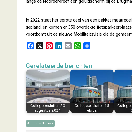
langs de Noorderdreef een geluidscherm bij de Brugma
In 2022 staat het eerste deel van een pakket maatregel
gepland, en komen er 350 overdekte fietsparkeerplaatse
voortkomt uit de nieuwe Mobiliteitsvisie die de gemee
F
X
P
L
E
W
D
a
i
i
m
h
e
c
n
n
a
a
l
Gerelateerde berichten:
e
t
k
i
t
e
b
e
e
l
s
n
o
r
d
A
o
e
I
p
k
s
n
p
t
Collegebesluiten 20
Collegebesluiten 15
Collegebe
augustus 2021
februari
Almeers Nieuws