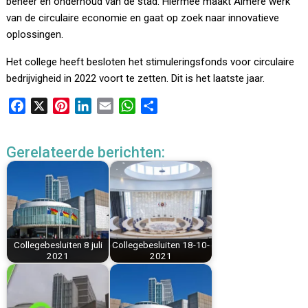
beheer en onderhoud van de stad. Hiermee maakt Almere werk
van de circulaire economie en gaat op zoek naar innovatieve
oplossingen.
Het college heeft besloten het stimuleringsfonds voor circulaire
bedrijvigheid in 2022 voort te zetten. Dit is het laatste jaar.
F
X
P
L
E
W
D
a
i
i
m
h
e
c
n
n
a
a
l
Gerelateerde berichten:
e
t
k
i
t
e
b
e
e
l
s
n
o
r
d
A
o
e
I
p
k
s
n
p
t
Collegebesluiten 8 juli
Collegebesluiten 18-10-
2021
2021