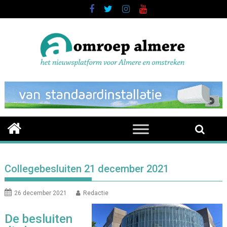
Skip
to
content
Collegebesluiten 21 december 2021
26 december 2021
Redactie
De besluiten