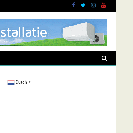
brand Zenderstraat
Dutch
▼