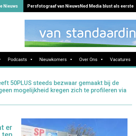
te Nieuws
Persfotograaf van NieuwsNed Media blust als eerste 
Podcasts
Nieuwkomers
Over Ons
Vacatures
heeft 50PLUS steeds bezwaar gemaakt bij de
geen mogelijkheid kregen zich te profileren via
t er
 ten