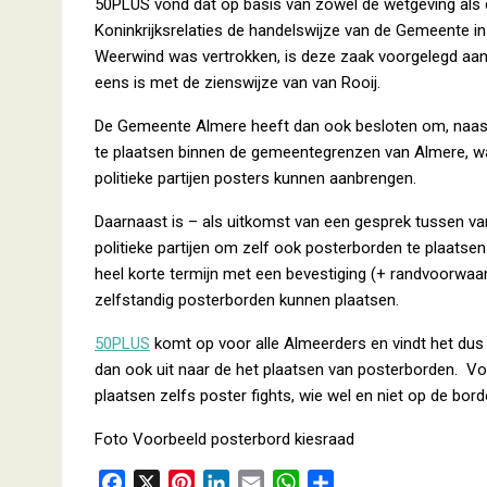
50PLUS vond dat op basis van zowel de wetgeving als d
Koninkrijksrelaties de handelswijze van de Gemeente in
Weerwind was vertrokken, is deze zaak voorgelegd aan Bu
eens is met de zienswijze van van Rooij.
De Gemeente Almere heeft dan ook besloten om, naast 
te plaatsen binnen de gemeentegrenzen van Almere, 
politieke partijen posters kunnen aanbrengen.
Daarnaast is – als uitkomst van een gesprek tussen va
politieke partijen om zelf ook posterborden te plaatse
heel korte termijn met een bevestiging (+ randvoorwaar
zelfstandig posterborden kunnen plaatsen.
50PLUS
komt op voor alle Almeerders en vindt het dus bel
dan ook uit naar de het plaatsen van posterborden. Voor 
plaatsen zelfs poster fights, wie wel en niet op de bord
Foto Voorbeeld posterbord kiesraad
F
X
P
L
E
W
D