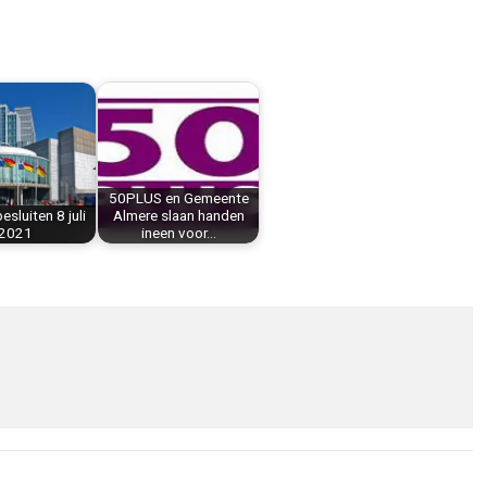
50PLUS en Gemeente
sluiten 8 juli
Almere slaan handen
2021
ineen voor…