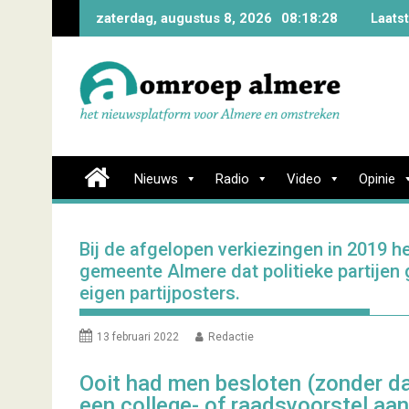
Skip
zaterdag, augustus 8, 2026
08:18:29
Laats
to
content
Nieuws
Radio
Video
Opinie
Bij de afgelopen verkiezingen in 2019 
gemeente Almere dat politieke partijen 
eigen partijposters.
13 februari 2022
Redactie
Ooit had men besloten (zonder da
een college- of raadsvoorstel aan