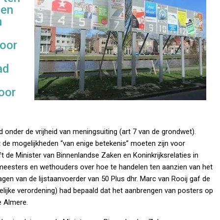
gen
n
e
voor
ad
oor
 onder de vrijheid van meningsuiting (art 7 van de grondwet).
 de mogelijkheden “van enige betekenis” moeten zijn voor
ft de Minister van Binnenlandse Zaken en Koninkrijksrelaties in
emeesters en wethouders over hoe te handelen ten aanzien van het
agen van de lijstaanvoerder van 50 Plus dhr. Marc van Rooij gaf de
ijke verordening) had bepaald dat het aanbrengen van posters op
e Almere.