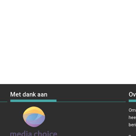
Met dank aan
Ov
Omr
hee
ber