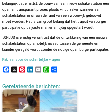
belangrijk dat er m.b.t. de bouw van een nieuw schakelstation een
open en transparant proces plaats vindt, zeker wanneer een
schakelstation in of aan de rand van een woonwijk gebouwd
moet worden. Het is van groot belang dat het traject van burger
participatie op de juiste manier en tijdig opgestart wordt.
50PLUS is ernstig verontrust dat de ontwikkeling van een nieuwe
schakelstation op ambtelijk niveau tussen de gemeente en
Liander geregeld wordt zonder de nodige open burgerparticipatie.
Klik hier voor de schriftelijke vragen
F
X
P
L
E
W
D
a
i
i
m
h
e
c
n
n
a
a
l
Gerelateerde berichten:
e
t
k
i
t
e
b
e
e
l
s
n
o
r
d
A
o
e
I
p
k
s
n
p