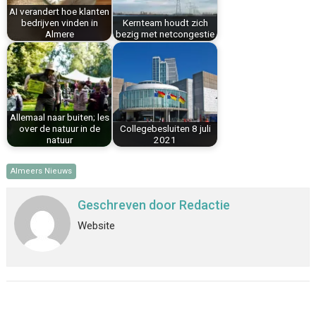
AI verandert hoe klanten
t
bedrijven vinden in
Kernteam houdt zich
Almere
bezig met netcongestie
Allemaal naar buiten; les
over de natuur in de
Collegebesluiten 8 juli
natuur
2021
Almeers Nieuws
Geschreven door
Redactie
Website