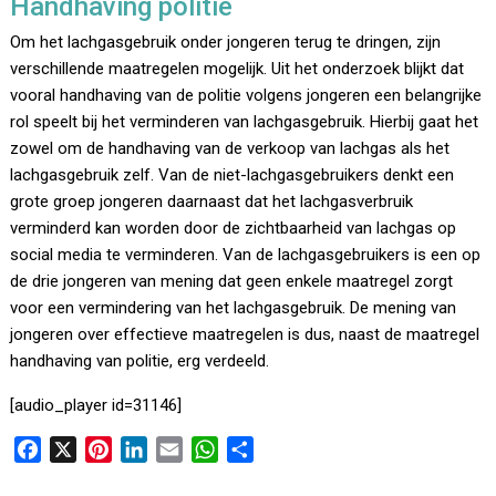
Handhaving politie
Om het lachgasgebruik onder jongeren terug te dringen, zijn
verschillende maatregelen mogelijk. Uit het onderzoek blijkt dat
vooral handhaving van de politie volgens jongeren een belangrijke
rol speelt bij het verminderen van lachgasgebruik. Hierbij gaat het
zowel om de handhaving van de verkoop van lachgas als het
lachgasgebruik zelf. Van de niet-lachgasgebruikers denkt een
grote groep jongeren daarnaast dat het lachgasverbruik
verminderd kan worden door de zichtbaarheid van lachgas op
social media te verminderen. Van de lachgasgebruikers is een op
de drie jongeren van mening dat geen enkele maatregel zorgt
voor een vermindering van het lachgasgebruik. De mening van
jongeren over effectieve maatregelen is dus, naast de maatregel
handhaving van politie, erg verdeeld.
[audio_player id=31146]
F
X
P
L
E
W
D
a
i
i
m
h
e