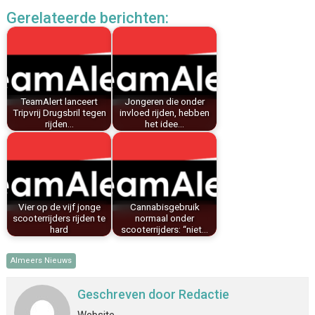
c
n
n
a
a
l
Gerelateerde berichten:
e
t
k
i
t
e
b
e
e
l
s
n
o
r
d
A
o
e
I
p
k
s
n
p
TeamAlert lanceert
Jongeren die onder
t
Tripvrij Drugsbril tegen
invloed rijden, hebben
rijden…
het idee…
Vier op de vijf jonge
Cannabisgebruik
scooterrijders rijden te
normaal onder
hard
scooterrijders: “niet…
Almeers Nieuws
Geschreven door
Redactie