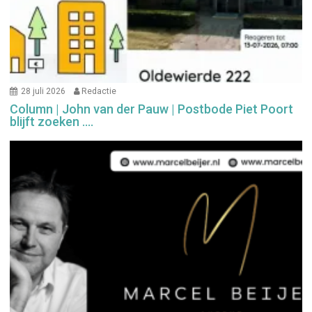
28 juli 2026
Redactie
Column | John van der Pauw | Postbode Piet Poort
blijft zoeken ….