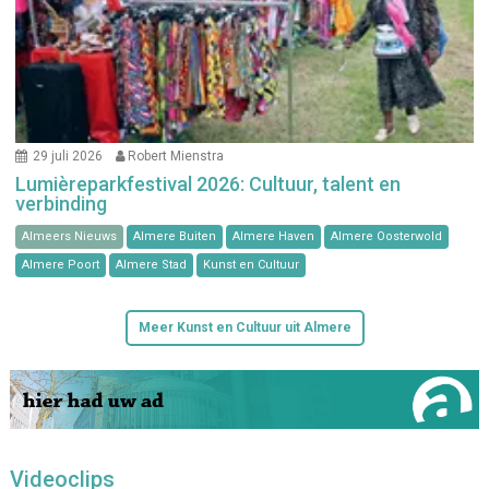
29 juli 2026
Robert Mienstra
Lumièreparkfestival 2026: Cultuur, talent en
verbinding
Almeers Nieuws
Almere Buiten
Almere Haven
Almere Oosterwold
Almere Poort
Almere Stad
Kunst en Cultuur
Meer Kunst en Cultuur uit Almere
Videoclips