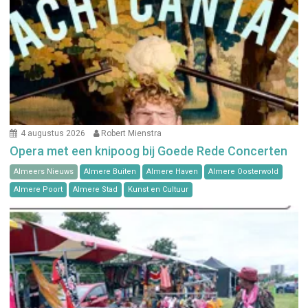
4 augustus 2026
Robert Mienstra
Opera met een knipoog bij Goede Rede Concerten
Almeers Nieuws
Almere Buiten
Almere Haven
Almere Oosterwold
Almere Poort
Almere Stad
Kunst en Cultuur