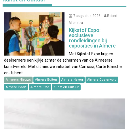
7 augustus 2026
Robert
Mienstra
Kijkstof Expo:
exclusieve
rondleidingen bij
exposities in Almere
Met Kijkstof Expo krijgen
deelnemers een kijkje achter de schermen van de Almeerse
kunstwereld. Met dit nieuwe initiatief van Corrosia, Carte Blanche
en Jij bent…
Almeers Nieuws
Almere Buiten
Almere Haven
Almere Oosterwold
Almere Poort
Almere Stad
Kunst en Cultuur