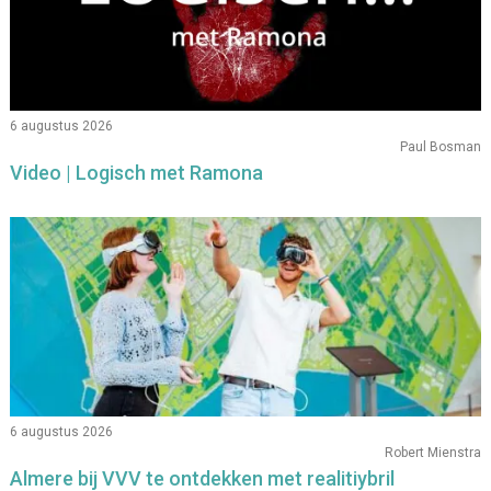
6 augustus 2026
Paul Bosman
Video | Logisch met Ramona
6 augustus 2026
Robert Mienstra
Almere bij VVV te ontdekken met realitiybril