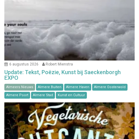
6 augustus 2026
Robert Mienstra
Update: Tekst, Poëzie, Kunst bij Saeckenborgh
EXPO
Almeers Nieuws
Almere Buiten
Almere Haven
Almere Oosterwold
Almere Poort
Almere Stad
Kunst en Cultuur